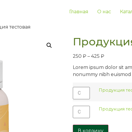
Главная
О нас
Ката
ция тестовая
Продукция
250
₽
–
425
₽
Lorem ipsum dolor sit ame
nonummy nibh euismod t
Продукция те
Продукция те
В корзину