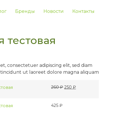
лог
Бренды
Новости
Контакты
 тестовая
t, consectetuer adipiscing elit, sed diam
incidunt ut laoreet dolore magna aliquam
260
₽
250
₽
стовая
425
₽
стовая