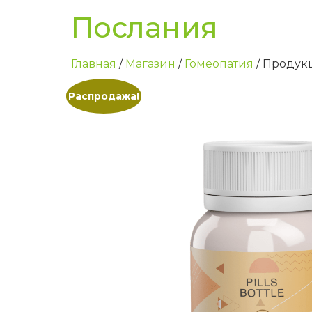
Послания
Главная
/
Магазин
/
Гомеопатия
/ Продук
Распродажа!