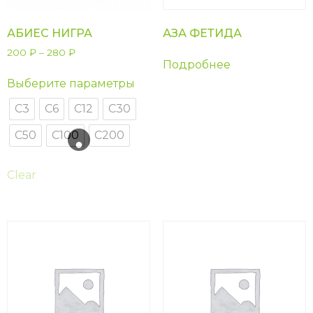
АБИЕС НИГРА
АЗА ФЕТИДА
200
₽
–
280
₽
Подробнее
Выберите параметры
С3
С6
С12
С30
С50
С100
С200
Clear