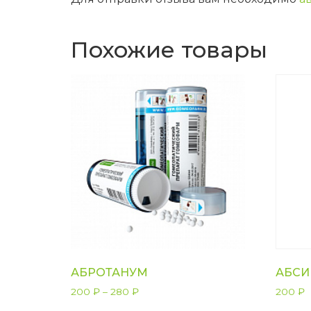
Похожие товары
АБРОТАНУМ
АБСИ
200
₽
–
280
₽
200
₽