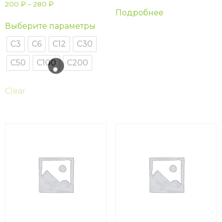
200
₽
–
280
₽
Подробнее
Выберите параметры
С3
С6
С12
С30
С50
С100
С200
Clear