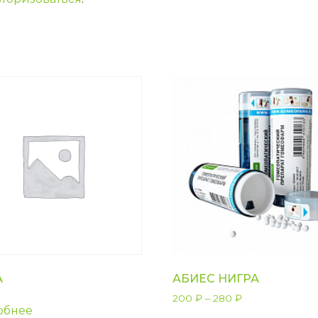
А
АБИЕС НИГРА
200
₽
–
280
₽
обнее