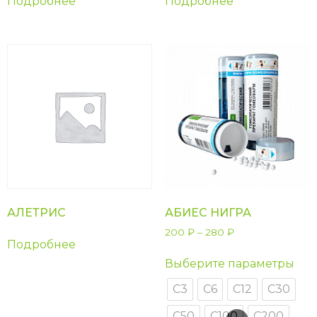
Подробнее
Подробнее
АЛЕТРИС
АБИЕС НИГРА
200
₽
–
280
₽
Подробнее
Выберите параметры
С3
С6
С12
С30
С50
С100
С200